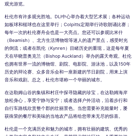
观光游览。
杜伦市有许多观光胜地。DLI中心举办着大型艺术展；各种运动
如板球和槌球也在这里举行；Colpitts定期举行诗歌朗诵比赛；
每年一次的杜伦赛舟会也是一大亮点。您还可以参观比米什
（Beamish）、北方生活博物馆等迷人的遗产景点，感受时光
的倒流；或者在凯伦（Kynren）目睹历史的重现，这是每年夏
天在毕晓普奥克兰（Bishop Auckland）举办的露天奇观。杜伦
也拥有世界一流的博物馆、剧院、电影院、游泳池，以及150年
历史的辩论赛、众多音乐会和一座新建的节日剧院，用来上演
音乐和戏剧。总之，杜伦市堪称一个华丽的城市。
在达勒姆山谷的集镇和村庄中探寻隐藏的珍宝，在达勒姆海岸
放松身心，享受宁静与安宁；或者选择户外活动，沿着步行和
自行车路线欣赏整个郡的壮丽景色。当您需要补充能量时，屡
获殊荣的餐厅和美味的当地农产品将给您带来无尽的惊喜。
杜伦是一个充满历史和魅力的城市，拥有壮丽的建筑、优秀的