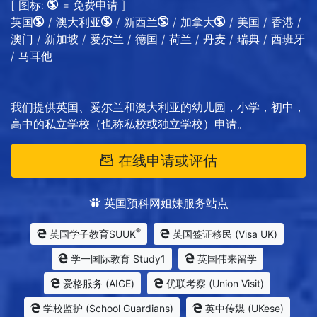
[ 图标:
= 免费申请 ]
英国
/ 澳大利亚
/ 新西兰
/ 加拿大
/ 美国 / 香港 /
澳门 / 新加坡 / 爱尔兰 / 德国 / 荷兰 / 丹麦 / 瑞典 / 西班牙
/ 马耳他
我们提供英国、爱尔兰和澳大利亚的幼儿园，小学，初中，
高中的私立学校（也称私校或独立学校）申请。
在线申请或评估
英国预科网姐妹服务站点
®
英国学子教育SUUK
英国签证移民 (Visa UK)
学一国际教育 Study1
英国伟来留学
爱格服务 (AIGE)
优联考察 (Union Visit)
学校监护 (School Guardians)
英中传媒 (UKese)